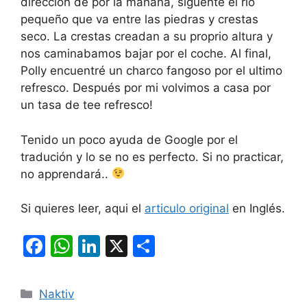
dirección de por la mañana, siguente el rio
pequeño que va entre las piedras y crestas
seco. La crestas creadan a su proprio altura y
nos caminabamos bajar por el coche. Al final,
Polly encuentré un charco fangoso por el ultimo
refresco. Después por mi volvimos a casa por
un tasa de tee refresco!
Tenido un poco ayuda de Google por el
tradución y lo se no es perfecto. Si no practicar,
no apprendará..
Si quieres leer, aqui el
articulo original
en Inglés.
F
W
Li
X
S
a
h
n
h
c
at
k
ar
Categories
Naktiv