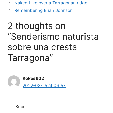
e
s
e
e
Naked hike over a Tarragonan ridge.
b
A
dI
Remembering Brian Johnson
o
p
n
2 thoughts on
o
p
k
“Senderismo naturista
sobre una cresta
Tarragona”
Kokos602
2022-03-15 at 09:57
Super