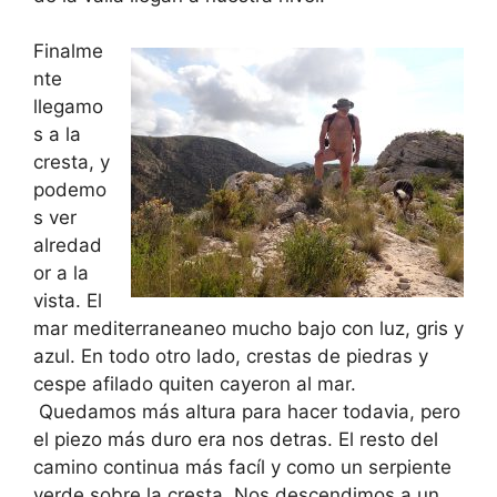
Finalme
nte
llegamo
s a la
cresta, y
podemo
s ver
alredad
or a la
vista. El
mar mediterraneaneo mucho bajo con luz, gris y
azul. En todo otro lado, crestas de piedras y
cespe afilado quiten cayeron al mar.
Quedamos más altura para hacer todavia, pero
el piezo más duro era nos detras. El resto del
camino continua más facíl y como un serpiente
verde sobre la cresta. Nos descendimos a un